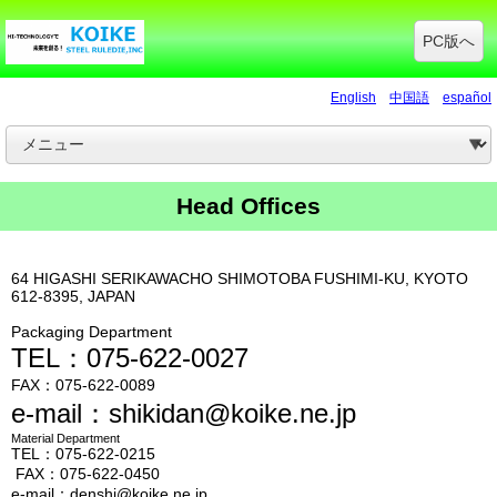
PC版へ
English
中国語
español
Head Offices
64 HIGASHI SERIKAWACHO SHIMOTOBA FUSHIMI-KU, KYOTO
612-8395, JAPAN
Packaging Department
TEL：075-622-0027
FAX：075-622-0089
e-mail：shikidan@koike.ne.jp
Material Department
TEL：075-622-0215
FAX：075-622-0450
e-mail：denshi@koike.ne.jp