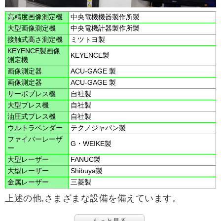
高精度画像測定機
中央電機機器製作所製
大型画像測定機
中央電機計器製作所製
接触式高さ測定機
ミツトヨ製
KEYENCE製画像
KEYENCE製
測定機
画像測定器
ACU-GAGE 製
画像測定器
ACU-GAGE 製
サーボプレス機
自社製
大型プレス機
自社製
油圧式プレス機
自社製
ウルトラベンダー
テクノジャパン製
ファイバーレーザ
G・WEIKE製
ー
大型レーザー
FANUC製
大型レーザー
Shibuya製
金属レーザー
三菱製
上述の他,さまざまな設備を備えています。
もっと見る