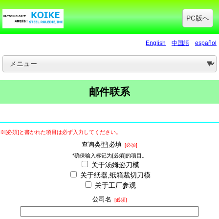
PC版へ
English
中国語
español
邮件联系
※[必須]と書かれた項目は必ず入力してください。
查询类型[必填
[必須]
*确保输入标记为[必須]的项目。
关于汤姆逊刀模
关于纸器,纸箱裁切刀模
关于工厂参观
公司名
[必須]